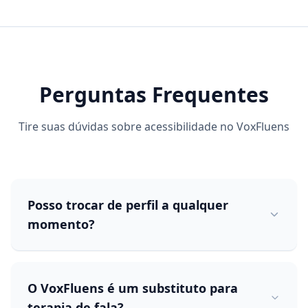
Perguntas Frequentes
Tire suas dúvidas sobre acessibilidade no VoxFluens
Posso trocar de perfil a qualquer
momento?
Sim! Você pode mudar de perfil a qualquer
momento nas configurações do VoxFluens. Não
O VoxFluens é um substituto para
há limite de trocas e suas preferências são
terapia de fala?
salvas automaticamente.